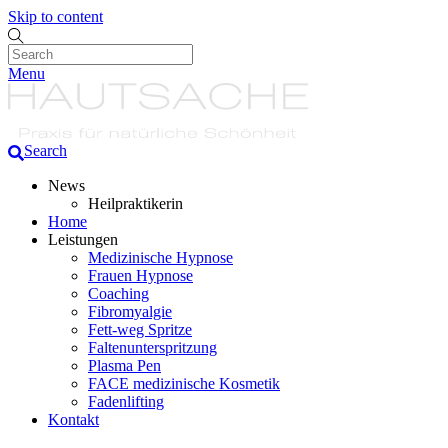
Skip to content
Menu
(089) 3289 5406
(0177) 4040468
Search
News
Heilpraktikerin
Home
Leistungen
Medizinische Hypnose
Frauen Hypnose
Coaching
Fibromyalgie
Fett-weg Spritze
Faltenunterspritzung
Plasma Pen
FACE medizinische Kosmetik
Fadenlifting
Kontakt